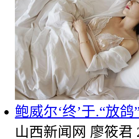
鲍威尔‘终’于.“放
山西新闻网
廖筱君