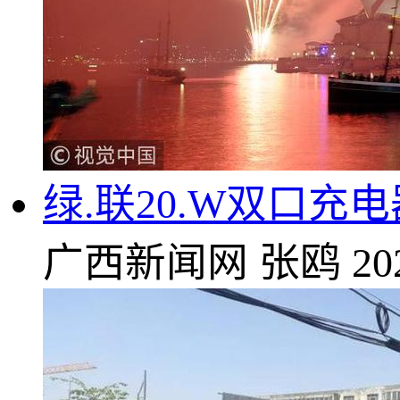
绿.联20.W双口充电
广西新闻网
张鸥
20