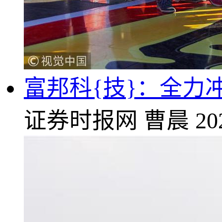
富邦科{技}：全力
证券时报网
曹晨
20