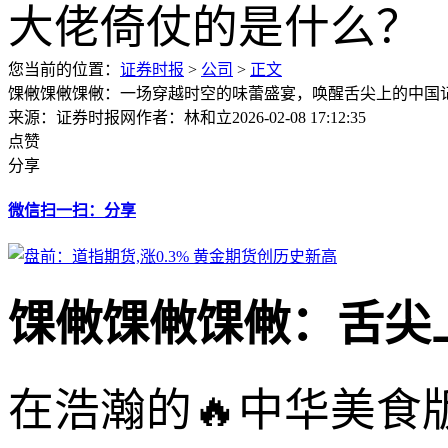
您当前的位置：
证券时报
>
公司
>
正文
馃敒馃敒馃敒：一场穿越时空的味蕾盛宴，唤醒舌尖上的中国
来源：证券时报网
作者：林和立
2026-02-08 17:12:35
点赞
分享
微信扫一扫：分享
馃敒馃敒馃敒：舌尖
在浩瀚的🔥中华美