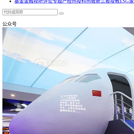
基金
金融
视听
评论
专题
产经
创投
科创板
新三板
投教
ESG
滚
公众号