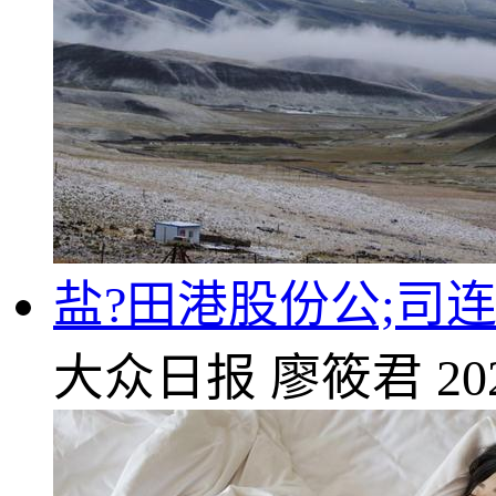
盐?田港股份公;司
大众日报
廖筱君
20