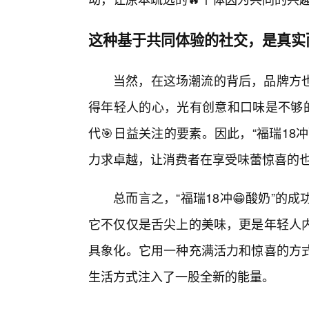
这种基于共同体验的社交，是真实
当然，在这场潮流的背后，品牌方
得年轻人的心，光有创意和口味是不够
代🎯日益关注的要素。因此，“福瑞1
力求卓越，让消费者在享受味蕾惊喜的
总而言之，“福瑞18冲😁酸奶”
它不仅仅是舌尖上的美味，更是年轻人
具象化。它用一种充满活力和惊喜的方
生活方式注入了一股全新的能量。