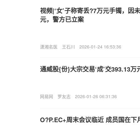
视频|‘女’子称寄丢?7万元手镯，因
元，警方已立案
潇湘名医
王石川
2026-01-24 16:53:36
通威股{份}大宗交易‘成’交393.13万
网易网
罗友志
2026-01-26 06:31:36
O?P.EC+周末会议临近 成员国在