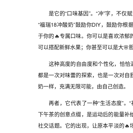
是它的“口味基因”。“冲”字，不仅
“福瑞18冲酸奶”鼓励你DIY，鼓励
于你的🔥专属口味。你可以是喜欢浓郁
可以搭配新鲜水果；你甚至可以是大🌸
这种高度的自由度和个性化，恰恰满
都是一次对味蕾的探索，也是一次对自
奶一样，充满无限可能，由自己创造。
再者，它代表了一种“生活态度”。
下午茶的创意点缀，是运动后的能量补
社交话题。它的出现，让原本平淡的🔥