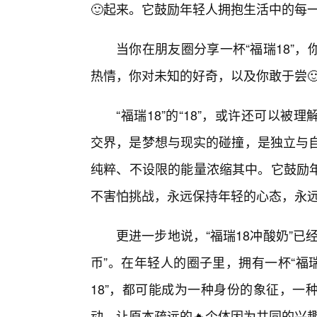
🙂起来。它鼓励年轻人拥抱生活中的每一
当你在朋友圈分享一杯“福瑞18”
热情，你对未知的好奇，以及你敢于尝
“福瑞18”的“18”，或许还可以被
交界，是梦想与现实的碰撞，是独立与自
纯粹、不设限的能量浓缩其中。它鼓励
不害怕挑战，永远保持年轻的心态，永远
更进一步地说，“福瑞18冲酸奶”
币”。在年轻人的圈子里，拥有一杯“福
18”，都可能成为一种身份的象征，一
动，让原本疏远的🔥个体因为共同的兴