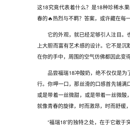
这18究竟代表着什么？是18种珍稀水
春的🔥热烈与不羁？答案，或许藏在每
它的外观，就已经足够引人注目。
上大胆而富有艺术感的设计。它不是沉
在你的手中，周围的空气仿佛都因此变
品尝福瑞18冲酸奶，绝不仅仅是为
行。你呷一口，那丝滑的口感首先铺满
或是带着一丝微甜，或是带着一丝微酸，
就像青春的旋律，时而激昂，时而舒缓
“福瑞18”的独特之处，在于它敢