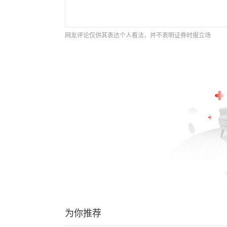
网友评论仅供其表达个人看法，并不表明证券时报立场
为你推荐